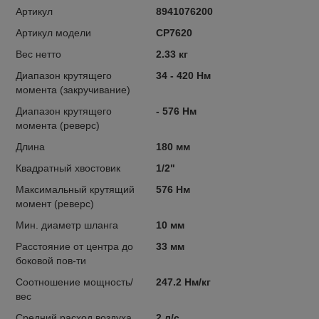
Артикул
8941076200
Артикул модели
CP7620
Вес нетто
2.33 кг
Диапазон крутящего
34 - 420 Нм
момента (закручивание)
Диапазон крутящего
- 576 Нм
момента (реверс)
Длина
180 мм
Квадратный хвостовик
1/2"
Максимальный крутящий
576 Нм
момент (реверс)
Мин. диаметр шланга
10 мм
Расстояние от центра до
33 мм
боковой пов-ти
Соотношение мощность/
247.2 Нм/кг
вес
Средний расход воздуха
2 л/с