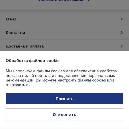
О нас
Контакты
Доставка и оплата
График работы
Обработка файлов cookie
Мы используем файлы cookies для обеспечения удобства
Полная версия сайта
пользователей портала и предоставления персональных
рекомендаций.
Вы можете настроить файлы cookies или
отключить их.
Политика обработки cookies
Принять
Сайт создан на платформе Deal.by
Отклонить