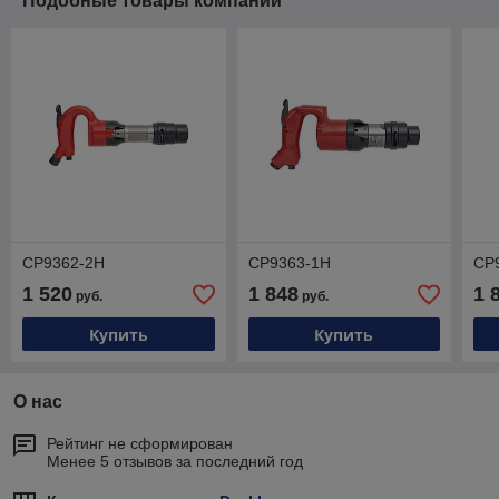
Подобные товары компании
CP9362-2H
CP9363-1H
CP
1 520
1 848
1 
руб.
руб.
Купить
Купить
О нас
Рейтинг не сформирован
Менее 5 отзывов за последний год