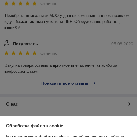
Отлично
Приобретали механизм МЭО у данной компании, а в позапрошлом 
году - бесконтактные пускатели ПБР. Оборудование работает, 
спасибо!
Покупатель
05.08.2020
Отлично
Закупка товара оставила приятное впечатление, спасибо за 
профессионализм
Показать все отзывы
О нас
Контакты
Обработка файлов cookie
Доставка и оплата
Мы используем файлы cookies для обеспечения удобства