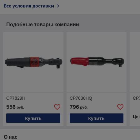
Все условия доставки
Подобные товары компании
CP7829H
CP7830HQ
CP
556
796
руб.
руб.
Це
Купить
Купить
О нас