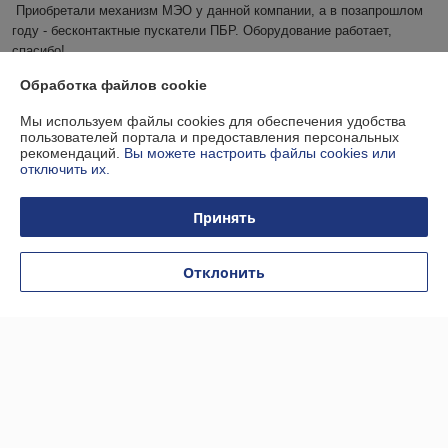
Приобретали механизм МЭО у данной компании, а в позапрошлом 
году - бесконтактные пускатели ПБР. Оборудование работает, 
спасибо!
Обработка файлов cookie
Покупатель
05.08.2020
Мы используем файлы cookies для обеспечения удобства
Отлично
пользователей портала и предоставления персональных
рекомендаций.
Вы можете настроить файлы cookies или
отключить их.
Закупка товара оставила приятное впечатление, спасибо за 
профессионализм
Принять
Показать все отзывы
Отклонить
О нас
Контакты
Доставка и оплата
График работы