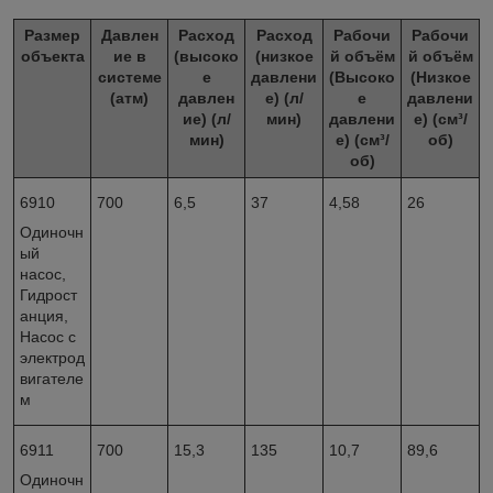
Размер
Давлен
Расход
Расход
Рабочи
Рабочи
объекта
ие в
(высоко
(низкое
й объём
й объём
системе
е
давлени
(Высоко
(Низкое
(атм)
давлен
е) (л/
е
давлени
ие) (л/
мин)
давлени
е) (см³/
мин)
е) (см³/
об)
об)
6910
700
6,5
37
4,58
26
Одиночн
ый
насос,
Гидрост
анция,
Насос с
электрод
вигателе
м
6911
700
15,3
135
10,7
89,6
Одиночн