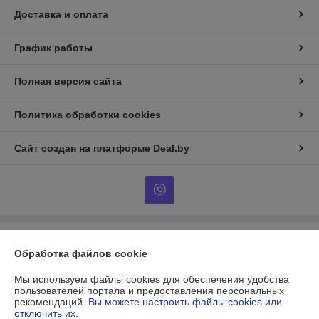
Доставка и оплата
График работы
Полная версия сайта
Политика обработки cookies
Сайт создан на платформе Deal.by
Информация для покупателя
Обработка файлов cookie
Юридическое лицо:
Общество с ограниченной ответственностью
«Энерго Пневматик»
Мы используем файлы cookies для обеспечения удобства
220026, г. Минск, ул. Жилуновича, 9
пользователей портала и предоставления персональных
рекомендаций.
Вы можете настроить файлы cookies или
Регистрационный номер ЕГР: 193263779
отключить их.