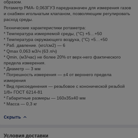
образом.
Ротаметр РМА- 0,063ГУЗ паредназначен для измерения газов
и снабжен игольчатым клапаном, позволяющим регулировать
расход среды.
Технические характеристики ротаметра:
* Температура измеряемой среды, (°С) +5…+50
* Температура окружающего воздуха, (°С) +5…+50
* Раб. давление. (кгс/см2) — 6
* Qmax 0,063 м3/ч (63 л/ч)
* Qmin, (м3/час) не более 20% от верх-него фактического
предела измерения.
* Диаметр — 3 мм
* Погрешность измерения — ±4 от верхнего предела
измерения
* Вид присоединения — резьбовое с кононической резьбой
1/8» ГОСТ 6214-81
* Габаритные размеры — 160х35х40 мм
* Масса — 0,3 кг
Скрыть
Условия доставки