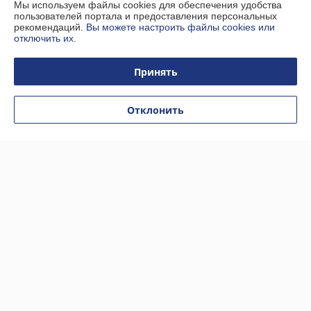
Мы используем файлы cookies для обеспечения удобства
Полная версия сайта
пользователей портала и предоставления персональных
рекомендаций.
Вы можете настроить файлы cookies или
отключить их.
Политика обработки cookies
Принять
Сайт создан на платформе Deal.by
Отклонить
Информация для покупателя
Юридическое лицо:
Общество с ограниченной ответственностью
«Энерго Пневматик»
220026, г. Минск, ул. Жилуновича, 9
Регистрационный номер ЕГР: 193263779
УНП: 193263779
Регистрационный орган: Минский горисполком
Дата регистрации компании: 04.06.2019